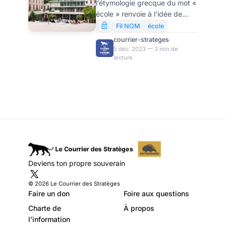
l’étymologie grecque du mot «
géopolitique, par
école » renvoie à l’idée de
Yves-Marie
pause, de repos dans le
Fil NOM
école
tourbillon de la vie. Cela ne
Adeline
courrier-strateges
signifie nullement un lieu de
5 déc. 2023 — 3 min de
lecture
paresse intellectuelle, mais
seulement une prise de
distance, ou plutôt, de
hauteur, ce qui, donc, n’exclut
pas, et même exige une
discipline du travail
intellectuel. Toutes choses qui
semblent se pratiquer de
moins en moins au célèbre
institut d’études politiques de
Deviens ton propre souverain
la rue Saint Guillaume.
© 2026 Le Courrier des Stratèges
Faire un don
Foire aux questions
Charte de
À propos
l’information