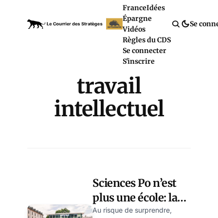
France
Idées
Épargne
Se conn
Vidéos
Règles du CDS
Se connecter
S'inscrire
travail
intellectuel
Sciences Po n’est
plus une école: la
preuve par la
Au risque de surprendre,