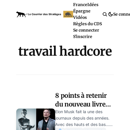
France
Idées
Épargne
Se conn
Vidéos
Règles du CDS
Se connecter
S'inscrire
travail hardcore
8 points à retenir
du nouveau livre
explosif sur Elon
Elon Musk fait la une des
journaux depuis des années.
Musk, par Grâce
Avec des hauts et des bas…