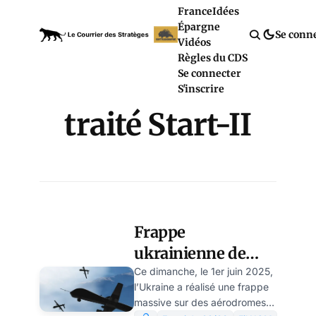
France
Idées
Épargne
Se conn
Vidéos
Règles du CDS
Se connecter
S'inscrire
traité Start-II
Frappe
ukrainienne de
l’aviation
Ce dimanche, le 1er juin 2025,
l’Ukraine a réalisé une frappe
stratégique de
massive sur des aérodromes