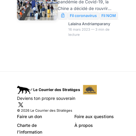
pandémie de Covid-19, la
frontières aux
Chine a décidé de rouvrir
touristes étrangers
complètement ses frontières
Fil coronavirus
Fil NOM
aux touristes étrangers. A
Lalaina Andriamparany
compter de ce mercredi, la
16 mars 2023 — 3 min de
lecture
délivrance de tout type de
visa est autorisée. Cela dit,
cette réouverture pourrait
connaître quelques obstacles.
Deviens ton propre souverain
© 2026 Le Courrier des Stratèges
Faire un don
Foire aux questions
Charte de
À propos
l’information