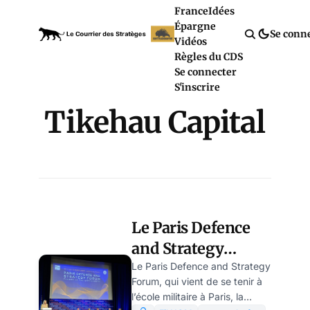
France
Idées
Épargne
Se conn
Vidéos
Règles du CDS
Se connecter
S'inscrire
Tikehau Capital
Le Paris Defence
and Strategy
Forum: comment
Le Paris Defence and Strategy
Forum, qui vient de se tenir à
l’Etat conditionne
l’école militaire à Paris, la