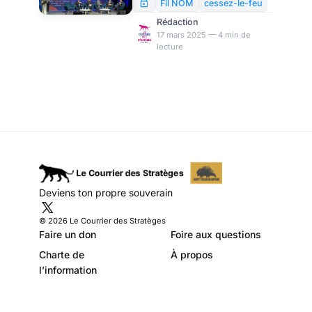
les esprits pour la
conférence de Munich ou le
Fil NOM
cessez-le-feu
Globsec : ces événements
guerre, par Michel
Rédaction
sont des catalyseurs de
17 mars 2025 — 4 min de
Goldstein
lecture
changements géopolitiques.
Décryptage de leur rôle en
tant que lieux d’influence,
leviers stratégiques et
diplomatiques dans un
contexte international en
pleine évolution.
Deviens ton propre souverain
© 2026 Le Courrier des Stratèges
Faire un don
Foire aux questions
Charte de
À propos
l’information