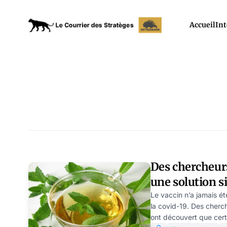
Accueil
Int
Des chercheur
une solution s
pour prévenir
Le vaccin n’a jamais ét
la covid-19. Des cherc
ont découvert que certa