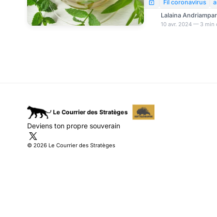
d’inactiver le SRAS-CoV
Fil coronavirus
a
utiliser en gargarisme, 
Lalaina Andriampa
quelques secondes le 
10 avr. 2024 — 3 min 
ces pistes thérapeutiq
COVID ont été rapideme
pression de “Big Pharma
les plus rentables co
Deviens ton propre souverain
© 2026 Le Courrier des Stratèges