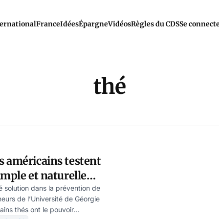
ernational
France
Idées
Épargne
Vidéos
Règles du CDS
Se connect
thé
s américains testent
imple et naturelle
 le COVID
é solution dans la prévention de
heurs de l’Université de Géorgie
ins thés ont le pouvoir