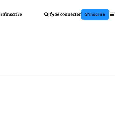
er
S'inscrire
Se connecter
S'inscrire