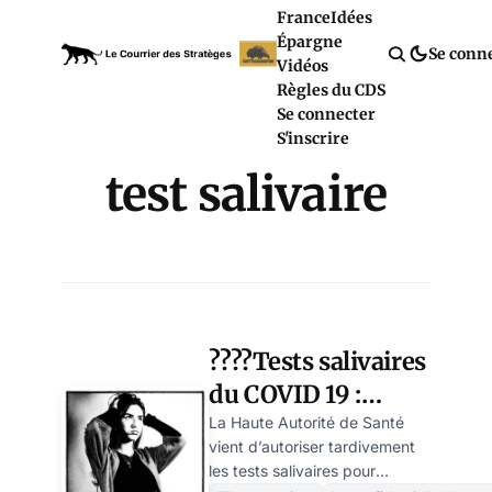
France
Idées
Épargne
Se conn
Vidéos
Règles du CDS
Se connecter
S'inscrire
test salivaire
????Tests salivaires
du COVID 19 :
encore des
La Haute Autorité de Santé
vient d’autoriser tardivement
arrangements
les tests salivaires pour