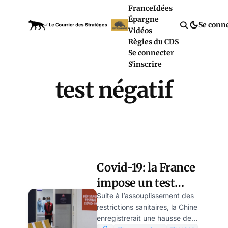
France
Idées
Épargne
Se conn
Vidéos
Règles du CDS
Se connecter
S'inscrire
test négatif
Covid-19: la France
impose un test
Covid négatif aux
Suite à l’assouplissement des
restrictions sanitaires, la Chine
passagers venant
enregistrerait une hausse des