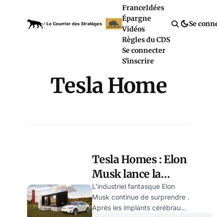
France
Idées
Épargne
Se conn
Vidéos
Règles du CDS
Se connecter
S'inscrire
Tesla Home
Tesla Homes : Elon
Musk lance la
maison du futur
L’industriel fantasque Elon
Musk continue de surprendre .
« bon marché »
Après les implants cérébraux,