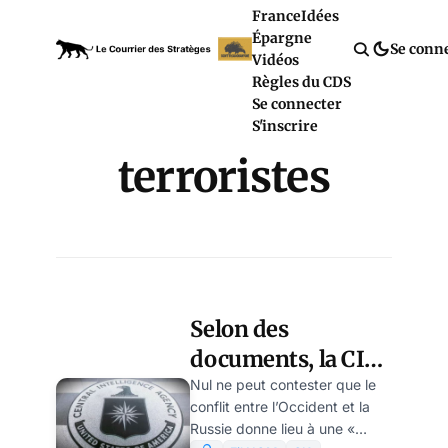
France
Idées
Épargne
Se conn
Vidéos
Règles du CDS
Se connecter
S'inscrire
terroristes
Selon des
documents, la CIA
aurait organisé les
Nul ne peut contester que le
conflit entre l’Occident et la
attentats du 11
Russie donne lieu à une «