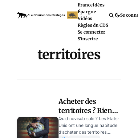
France
Idées
Épargne
Se conn
Vidéos
Règles du CDS
Se connecter
S'inscrire
territoires
Acheter des
territoires ? Rien
de nouveau pour
Quid novisub sole ? Les Etats-
Unis ont une longue habitude
l’Amérique… par
d’acheter des territoires,