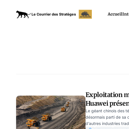
Accueil
Int
Exploitation m
Huawei présent
l’industrie 4.0,
Le géant chinois des t
désormais parti de sa
d’autres industries tra