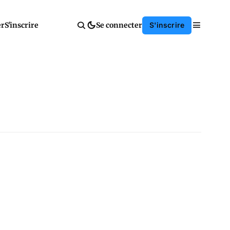
er
S'inscrire
Se connecter
S'inscrire