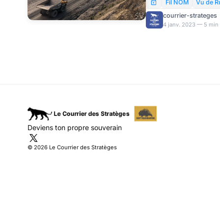
Technologies, un fabri
Fil NOM
Vu de R
télécommunications ba
courrier-strateges
sur la « 5G2B » – l’app
4 janv. 2023 — 5 min 
l’intelligence artificiel
comme principal moteu
Deviens ton propre souverain
© 2026 Le Courrier des Stratèges