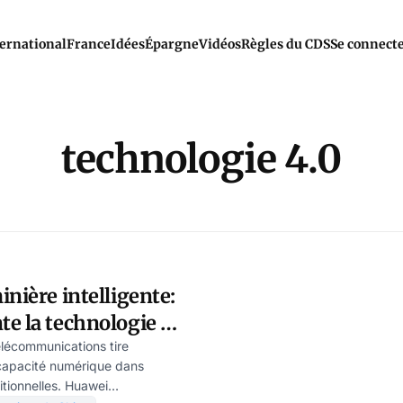
ernational
France
Idées
Épargne
Vidéos
Règles du CDS
Se connect
technologie 4.0
inière intelligente:
e la technologie de
 par Jeff Pao
élécommunications tire
 capacité numérique dans
ditionnelles. Huawei