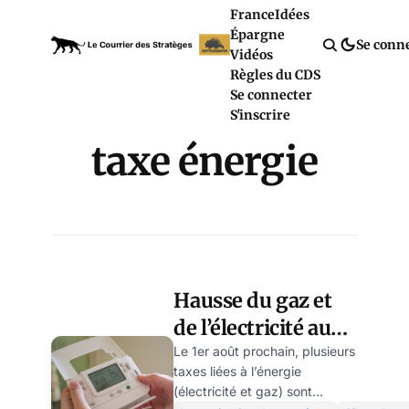
France
Idées
Épargne
Se conn
Vidéos
Règles du CDS
Se connecter
S'inscrire
taxe énergie
Hausse du gaz et
de l’électricité au
1er août: va-t-on
Le 1er août prochain, plusieurs
taxes liées à l’énergie
vers un nouveau «
(électricité et gaz) sont