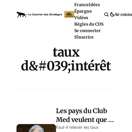
France
Idées
Épargne
Se conn
Vidéos
Règles du CDS
Se connecter
S'inscrire
taux
d&#039;intérêt
Les pays du Club
Med veulent que la
BCE laisse filer
Faut-il relever les taux