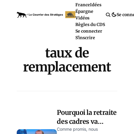
France
Idées
Épargne
Se conn
Vidéos
Règles du CDS
Se connecter
S'inscrire
taux de
remplacement
Pourquoi la retraite
des cadres va
fortement baisser
Comme promis, nous