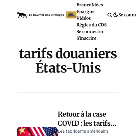
France
Idées
Épargne
Se conn
Vidéos
Règles du CDS
Se connecter
S'inscrire
tarifs douaniers
États-Unis
Retour à la case
COVID : les tarifs
douaniers
Les fabricants américains