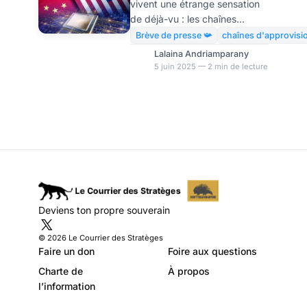
vivent une étrange sensation
paralysent
de déjà-vu : les chaînes
l’industrie
d’approvisionnement se
Brève de presse 📯
chaînes d'approvis
tendent à nouveau, non pas à
américaine
Lalaina Andriamparany
cause d’un virus, mais en
5 juin 2025 — 2 min de lecture
raison de tarifs douaniers
imprévisibles. Les
perturbations, comparables à
celles vécues pendant la
pandémie de COVID-19,
menacent de paralyser la
production industrielle,
notamment dans le secteur
automobile. Les pénuries de
Deviens ton propre souverain
composants repartent à cause
des guerres commerciales.
© 2026 Le Courrier des Stratèges
Tout comme pendant l’ère du
Faire un don
Foire aux questions
Covid, l’industrie
Charte de
À propos
manufacturièr
l’information