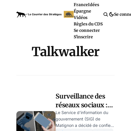
France
Idées
Épargne
Se conn
Vidéos
Règles du CDS
Se connecter
S'inscrire
Talkwalker
Surveillance des
réseaux sociaux :
Matignon choisit
Le Service d’information du
gouvernement (SIG) de
une société
Matignon a décidé de confier