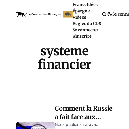
France
Idées
Épargne
Se conn
Vidéos
Règles du CDS
Se connecter
S'inscrire
systeme
financier
Comment la Russie
a fait face aux
sanctions: le
Nous publions ici, avec