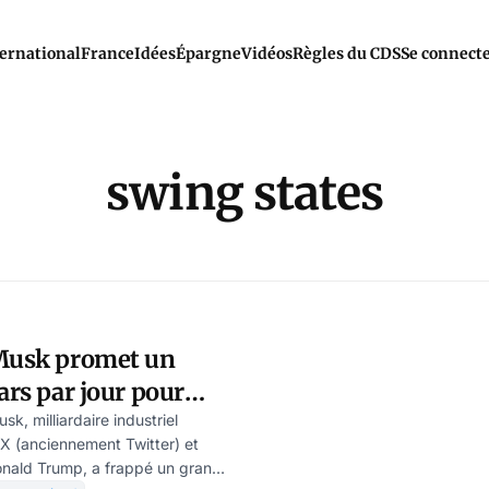
ernational
France
Idées
Épargne
Vidéos
Règles du CDS
Se connect
swing states
 Musk promet un
ars par jour pour
k, milliardaire industriel
 X (anciennement Twitter) et
onald Trump, a frappé un grand