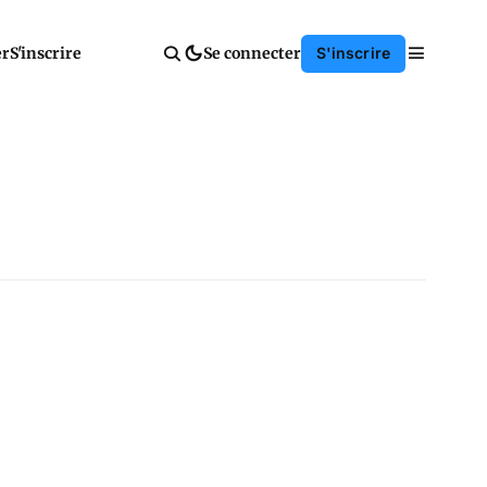
er
S'inscrire
Se connecter
S'inscrire