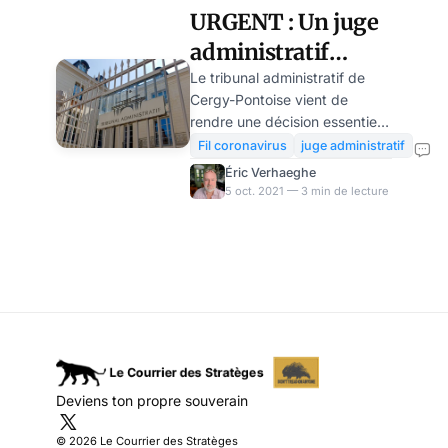
URGENT : Un juge
administratif
annule la
Le tribunal administratif de
Cergy-Pontoise vient de
suspension d’une
rendre une décision essentielle
soignante en arrêt-
qui fera précédent pour tous
Fil coronavirus
juge administratif
les soignants non-vaccinés en
maladie
Éric Verhaeghe
arrêt-maladie, dont l’hôpital
5 oct. 2021 — 3 min de lecture
public a violé les droits à
indemnité. Il vient en effet
de… suspendre la suspension
d’une soignante, mise à pied
par son hôpital durant son
arrêt maladie. Le tribunal
ordonne le versement du
salaire. Cette décision
confirme la position que nous
Deviens ton propre souverain
prenons depuis plusieurs
semaines sur l’impossibilité de
© 2026 Le Courrier des Stratèges