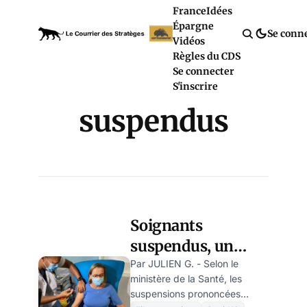
France
Idées
Épargne
Se conn
Vidéos
Règles du CDS
Se connecter
S'inscrire
suspendus
Soignants
suspendus, un
risque réel sur
Par JULIEN G. - Selon le
ministère de la Santé, les
l’offre de santé
suspensions prononcées