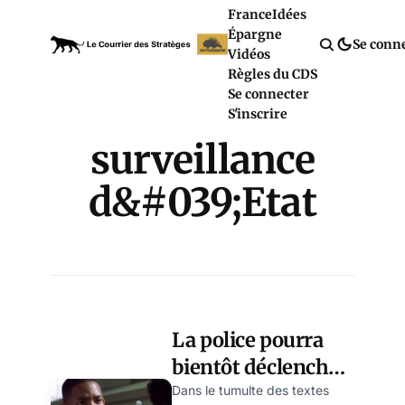
France
Idées
Épargne
Se conn
Vidéos
Règles du CDS
Se connecter
S'inscrire
surveillance
d&#039;Etat
La police pourra
bientôt déclencher
le micro de votre
Dans le tumulte des textes