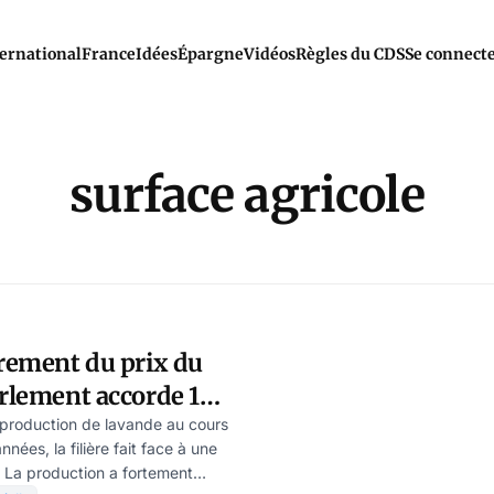
ernational
France
Idées
Épargne
Vidéos
Règles du CDS
Se connect
surface agricole
drement du prix du
arlement accorde 10
os pour…détruire des
a production de lavande au cours
nnées, la filière fait face à une
ce
. La production a fortement