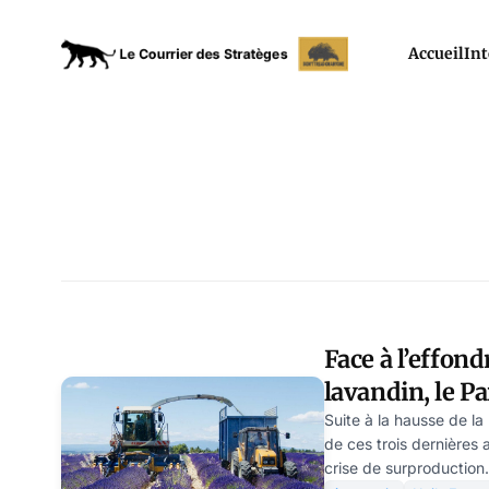
Accueil
Int
Face à l’effon
lavandin, le P
millions d’eur
Suite à la hausse de l
de ces trois dernières a
pieds de lavan
crise de surproduction