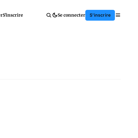
er
S'inscrire
Se connecter
S'inscrire