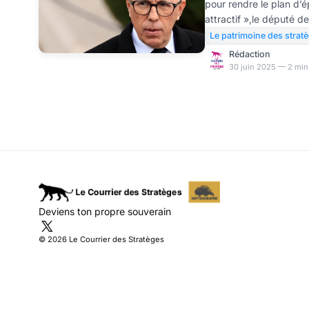
pour rendre le plan d’
attractif »,le député d
vient incontestablemen
Le patrimoine des strat
des 6 400 Mds €d’éparg
Rédaction
ne s’agisse pour lui de 
30 juin 2025 — 2 min
d’Éric Lombard, l’actue
tout fait, dès sa prise 
partie de l’encours des 
LDDS),
Deviens ton propre souverain
© 2026 Le Courrier des Stratèges