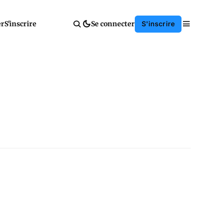
er
S'inscrire
Se connecter
S'inscrire