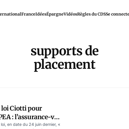
ernational
France
Idées
Épargne
Vidéos
Règles du CDS
Se connect
supports de
placement
loi Ciotti pour
 PEA : l’assurance-vie
loi, en date du 24 juin dernier, «