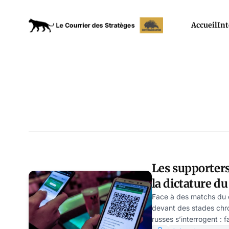
Accueil
Int
Les supporters
la dictature d
Schwartz
Face à des matchs du 
devant des stades chro
russes s’interrogent : f