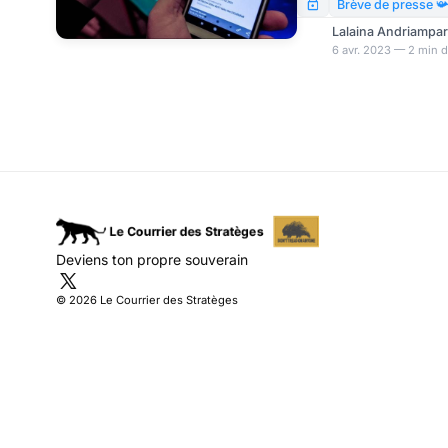
venir aux matchs ? Ou
Brève de presse 
au « QR supporter » : c
Lalaina Andriampa
numérique qui, dès avan
6 avr. 2023 — 2 min d
commencé à ôter aux Ru
Deviens ton propre souverain
© 2026 Le Courrier des Stratèges