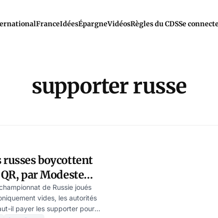
ernational
France
Idées
Épargne
Vidéos
Règles du CDS
Se connect
supporter russe
 russes boycottent
u QR, par Modeste
championnat de Russie joués
niquement vides, les autorités
aut-il payer les supporter pour