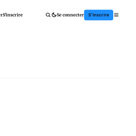
er
S'inscrire
Se connecter
S'inscrire