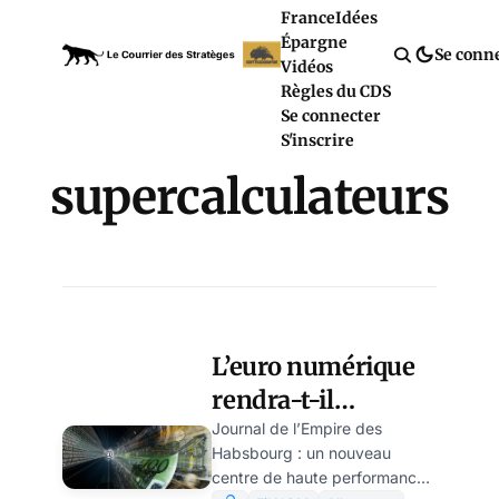
France
Idées
Épargne
Se conn
Vidéos
Règles du CDS
Se connecter
S'inscrire
supercalculateurs
L’euro numérique
rendra-t-il
l’Europe plus
Journal de l’Empire des
Habsbourg : un nouveau
indépendante de
centre de haute performance