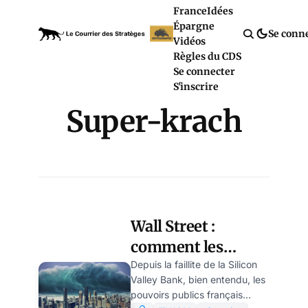
France
Idées
Épargne
Se conn
Vidéos
Règles du CDS
Se connecter
S'inscrire
Super-krach
Wall Street :
comment les
craintes de super-
Depuis la faillite de la Silicon
Valley Bank, bien entendu, les
krach financier se
pouvoirs publics français