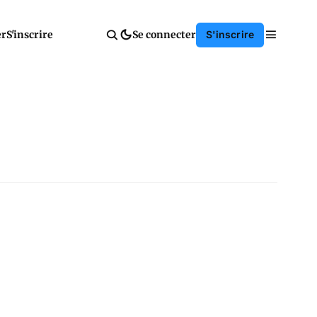
er
S'inscrire
Se connecter
S'inscrire