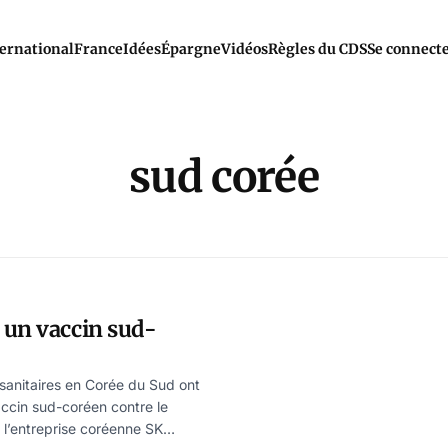
ernational
France
Idées
Épargne
Vidéos
Règles du CDS
Se connect
sud corée
 un vaccin sud-
 sanitaires en Corée du Sud ont
ccin sud-coréen contre le
 l’entreprise coréenne SK