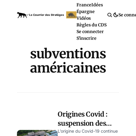
France
Idées
Épargne
Se conn
Vidéos
Règles du CDS
Se connecter
S'inscrire
subventions
américaines
Origines Covid :
suspension des
subventions du
L’origine du Covid-19 continue