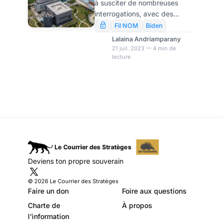
à susciter de nombreuses
Pentagone à
interrogations, avec des
l’Institut de
théories divergentes
Fil NOM
Biden
concernant la transmission du
virologie de Wuhan
Lalaina Andriamparany
virus à l’homme ou une
21 juil. 2023 — 4 min de
lecture
possible fuite de laboratoire.
Au cœur de ces débats se
trouve l’Institut de virologie de
Wuhan, en Chine, où la
pandémie aurait débuté.
L’administration Biden a pris
une mesure significative en
suspendant les subventions
accordées à cet
établissement.
Deviens ton propre souverain
© 2026 Le Courrier des Stratèges
Faire un don
Foire aux questions
Charte de
À propos
l’information