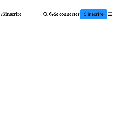
er
S'inscrire
Se connecter
S'inscrire