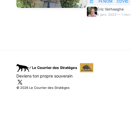
nous a offert un momen
Fil NOM
COVID
extraordinaire ouverture
Éric Verhaeghe
son COVID. Un moment 
9 janv. 2023 — 1 min 
manquer.
Deviens ton propre souverain
© 2026 Le Courrier des Stratèges