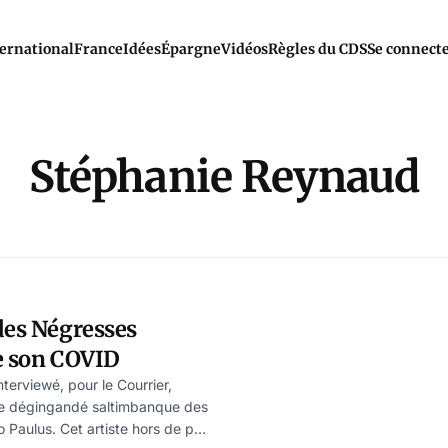
ernational
France
Idées
Épargne
Vidéos
Règles du CDS
Se connect
Stéphanie Reynaud
des Négresses
te son COVID
terviewé, pour le Courrier,
, le dégingandé saltimbanque des
Paulus. Cet artiste hors de pair