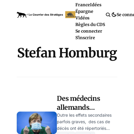
France
Idées
Épargne
Se conn
Vidéos
Règles du CDS
Se connecter
S'inscrire
Stefan Homburg
Des médecins
allemands
établissent un lien
Outre les effets secondaires
parfois graves, des cas de
de causalité élevé
décès ont été répertoriés