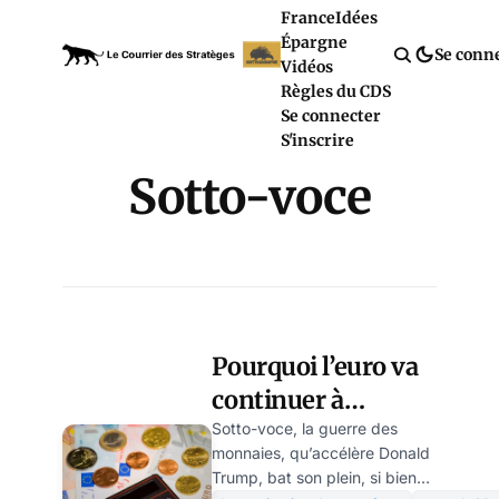
France
Idées
Épargne
Se conn
Vidéos
Règles du CDS
Se connecter
S'inscrire
Sotto-voce
Pourquoi l’euro va
continuer à
dévisser et les taux
Sotto-voce, la guerre des
monnaies, qu’accélère Donald
français monter
Trump, bat son plein, si bien