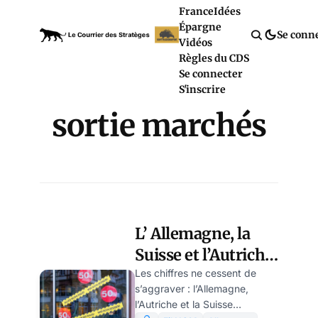
France
Idées
Épargne
Se conn
Vidéos
Règles du CDS
Se connecter
S'inscrire
sortie marchés
L’ Allemagne, la
Suisse et l’Autriche
touchées par une
Les chiffres ne cessent de
s’aggraver : l’Allemagne,
vague de faillites,
l’Autriche et la Suisse