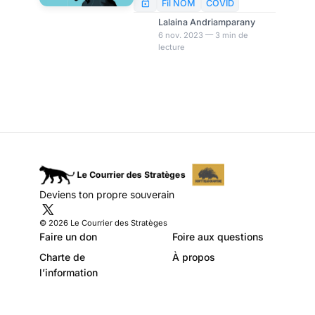
Américains
collectif aux Américains. Le
Fil NOM
COVID
traumatisme collectif
Lalaina Andriamparany
engendré par la pandémie se
6 nov. 2023 — 3 min de
lecture
manifeste à travers des
tendances inquiétantes,
affectant divers aspects de la
vie quotidienne. La plupart
des victimes sont susceptibles
de développer des troubles
mentaux et des maladies
chroniques.
Deviens ton propre souverain
© 2026 Le Courrier des Stratèges
Faire un don
Foire aux questions
Charte de
À propos
l’information