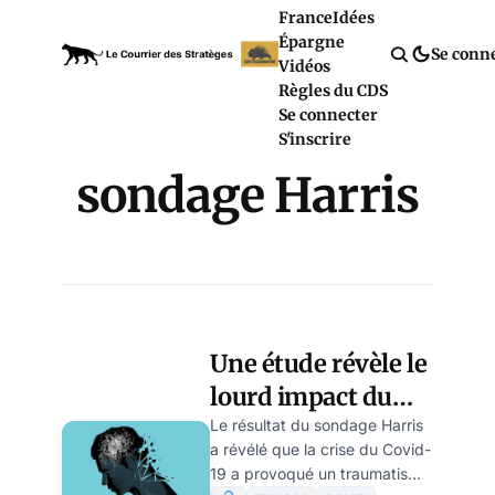
France
Idées
Épargne
Se conn
Vidéos
Règles du CDS
Se connecter
S'inscrire
sondage Harris
Une étude révèle le
lourd impact du
covid sur la santé
Le résultat du sondage Harris
a révélé que la crise du Covid-
mentale des
19 a provoqué un traumatisme