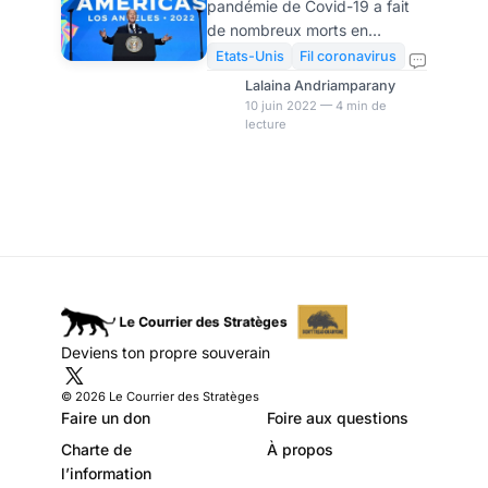
pandémie de Covid-19 a fait
Covid
de nombreux morts en
Amérique latine et dans les
Etats-Unis
Fil coronavirus
Caraïbes. La région a été l'une
Lalaina Andriamparany
des plus durement touchées
10 juin 2022 — 4 min de
lecture
par le virus, avec plus de 40
% du total des décès dus au
COVID-19 signalés dans le
monde, alors qu'elle ne
représente que 8 % de la
population mondiale. À
l’occasion du Sommet des
Amériques, le président Biden
exhorte les dirigeants à
adopter un « Plan d’action sur
Deviens ton propre souverain
la santé et la résilience dans
les Amériques » qui permettra
© 2026 Le Courrier des Stratèges
de préve
Faire un don
Foire aux questions
Charte de
À propos
l’information