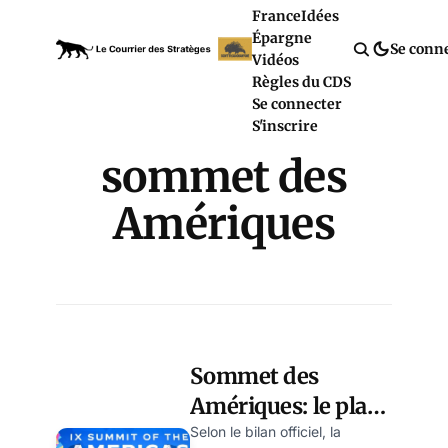
France
Idées
Épargne
Se conn
Vidéos
Règles du CDS
Se connecter
S'inscrire
sommet des
Amériques
Sommet des
Amériques: le plan
de Biden anti-
Selon le bilan officiel, la