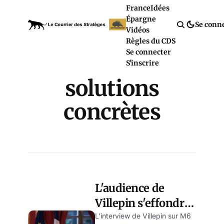
France
Idées
Épargne
Se conn
Vidéos
Règles du CDS
Se connecter
S'inscrire
solutions
concrètes
L'audience de
Villepin s'effondre,
un avertissement
L'interview de Villepin sur M6