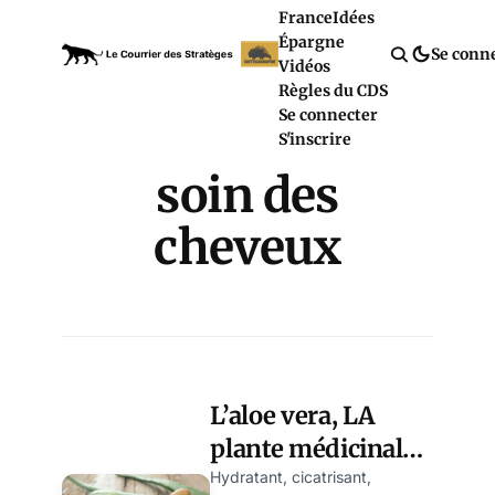
France
Idées
Épargne
Se conn
Vidéos
Règles du CDS
Se connecter
S'inscrire
soin des
cheveux
L’aloe vera, LA
plante médicinale
aux multiples
Hydratant, cicatrisant,