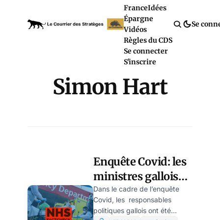
France
Idées
Épargne
Se conn
Vidéos
Règles du CDS
Se connecter
S'inscrire
Simon Hart
Enquête Covid: les
ministres gallois
ignoraient leurs
Dans le cadre de l’enquête
Covid, les responsables
propres règles
politiques gallois ont été