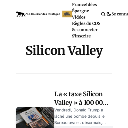
France
Idées
Épargne
Se conn
Vidéos
Règles du CDS
Se connecter
S'inscrire
Silicon Valley
La « taxe Silicon
Valley » à 100 000
$ : un coup de pied
Vendredi, Donald Trump a
lâché une bombe depuis le
"maladroit" de
Bureau ovale : désormais,