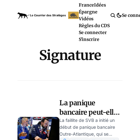
France
Idées
Épargne
Se conn
Vidéos
Règles du CDS
Se connecter
S'inscrire
Signature
La panique
bancaire peut-elle
encore être évitée ?
La faillite de SVB a initié un
début de panique bancaire
les dernières infos
Outre-Atlantique, qui se