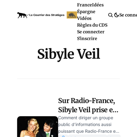
France
Idées
Épargne
Se conn
Vidéos
Règles du CDS
Se connecter
S'inscrire
Sibyle Veil
Sur Radio-France,
Sibyle Veil prise en
flagrant délit de
Comment diriger un groupe
public d’informations aussi
conflit d’intérêts
puissant que Radio-France en