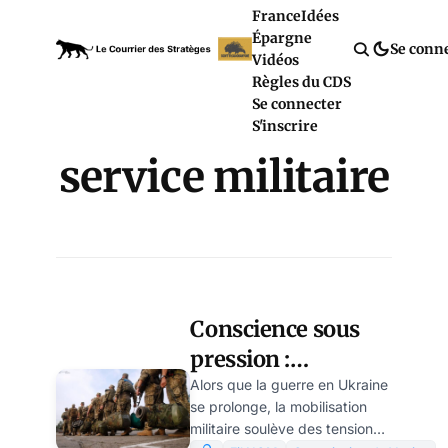
France
Idées
Épargne
Se conn
Vidéos
Règles du CDS
Se connecter
S'inscrire
service militaire
Conscience sous
pression :
l’objection au
Alors que la guerre en Ukraine
se prolonge, la mobilisation
service militaire en
militaire soulève des tensions