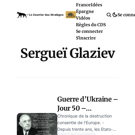
France
Idées
Épargne
Se conn
Vidéos
Règles du CDS
Se connecter
S'inscrire
Sergueï Glaziev
Guerre d’Ukraine –
Jour 50 –
L’intervention de
Chronique de la destruction
consentie de l'Europe. -
l’OTAN en Ukraine
Depuis trente ans, les Etats-