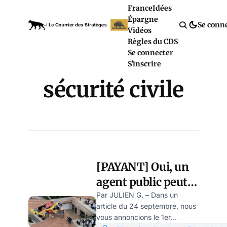
France
Idées
Épargne
Se conn
Vidéos
Règles du CDS
Se connecter
S'inscrire
sécurité civile
[PAYANT] Oui, un
agent public peut
travailler pendant
Par JULIEN G. – Dans un
article du 24 septembre, nous
sa suspension ou
vous annoncions le 1er