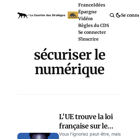
France
Idées
Épargne
Se conn
Vidéos
Règles du CDS
Se connecter
S'inscrire
sécuriser le
numérique
L’UE trouve la loi
française sur le
numérique trop
Vous l’ignoriez peut-être, mais