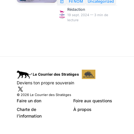
gouvernement
fabricant américain de puces
Fil NOM
Uncategorized
Intel « reporte » la
allemand se laisse-
Rédaction
construction de son usine de
19 sept. 2024 — 3 min de
t-il duper par
lecture
production à Magdebourg. Le
l’administration
gouvernement fédéral aurait
injecté 10 milliards d’euros par
Biden ? par Ulrike
le biais des impôts – avec le
Reisner
sanctus de la Commission.
Officiellement, Intel parle d’un
programme d’économies. Mais
l’administration Biden a tout
simplement fait une offre plus
intéressante.
Deviens ton propre souverain
© 2026 Le Courrier des Stratèges
Faire un don
Foire aux questions
Charte de
À propos
l’information