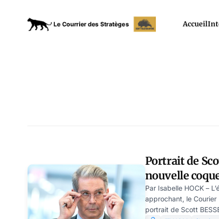
Accueil
Int
Portrait de Sc
nouvelle coqu
probable secré
Par Isabelle HOCK – L
approchant, le Courier 
portrait de Scott BESS