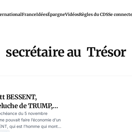
ernational
France
Idées
Épargne
Vidéos
Règles du CDS
Se connect
secrétaire au Trésor
ott BESSENT,
eluche de TRUMP,
taire au Trésor
’échéance du 5 novembre
ne pouvait faire l’économie d’un
ENT, qui est l’homme qui monte