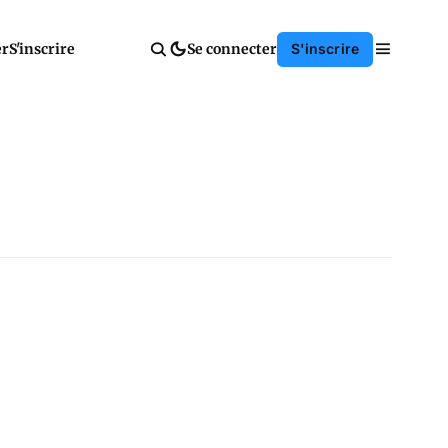
er
S'inscrire
Se connecter
S'inscrire