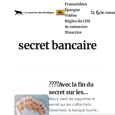
France
Idées
Épargne
Se conn
Vidéos
Règles du CDS
Se connecter
S'inscrire
secret bancaire
????Avec la fin du
secret sur les
coffre-forts, Bercy
Bercy vient de supprimer le
secret sur les coffre-forts.
prépare un hold-
Désormais, la banque fournira