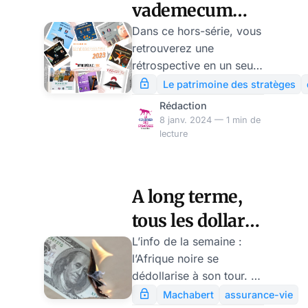
vademecum
2024 de la
Dans ce hors-série, vous
retrouverez une
sécession
rétrospective en un seul
patrimoniale !
volume des 23 dossiers
Le patrimoine des stratèges
parus en 2023.De l’Inde
par Florent
Rédaction
au Japon, en passant par
8 janv. 2024 — 1 min de
Machabert
la nature-investissement,
lecture
l’IFI ou encore le PEL, ce
numéro compile pour
seulement 119€ (pour
A long terme,
tout achat avant le
tous les dollars
31/01/24) tous les
numéros bimensuels de
seront morts,
L’info de la semaine :
sécession patrimoniale
l’Afrique noire se
par Florent
de Florent Machabert
dédollarise à son tour. La
Machabert
parus l’an passé en
dédollarisation du monde
Machabert
assurance-vie
exclusivité dans Le