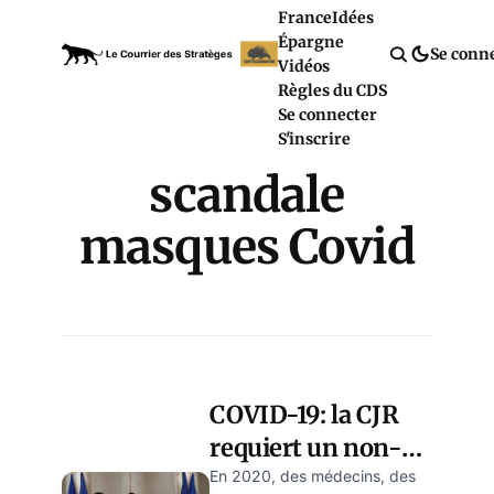
France
Idées
Épargne
Se conn
Vidéos
Règles du CDS
Se connecter
S'inscrire
scandale
masques Covid
COVID-19: la CJR
requiert un non-
lieu pour les
En 2020, des médecins, des