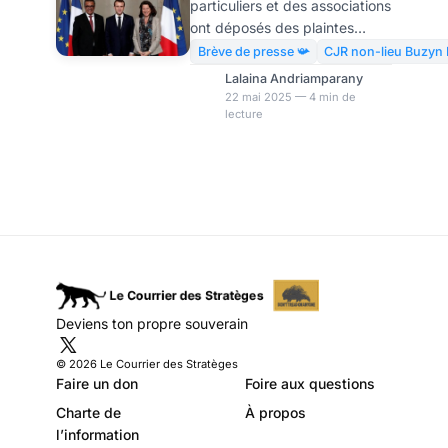
particuliers et des associations
ministres, un déni
ont déposés des plaintes
pour les victimes ?
contre l’ancien Premier
Brève de presse 📯
CJR non-lieu Buzyn 
ministre Edouard Philippe et
Lalaina Andriamparany
l’ex-ministre de la Santé
22 mai 2025 — 4 min de
lecture
Agnès Buzyn et son
successeur Olivier Véran. Elles
concernent la manière dont
ces ex-membres du
gouvernement ont géré la
crise du Covid-19. Quatre ans
d’investigations, des milliers
de pages de dossiers, et
pourtant… aucune mise en
examen. Après l’enquête
Deviens ton propre souverain
menée par la Cour de la
justice de la République (CJR),
© 2026 Le Courrier des Stratèges
le procureur général a f
Faire un don
Foire aux questions
Charte de
À propos
l’information